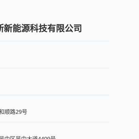
斯新能源科技有限公司
和顺路29号
吴中区吴中大道4409号