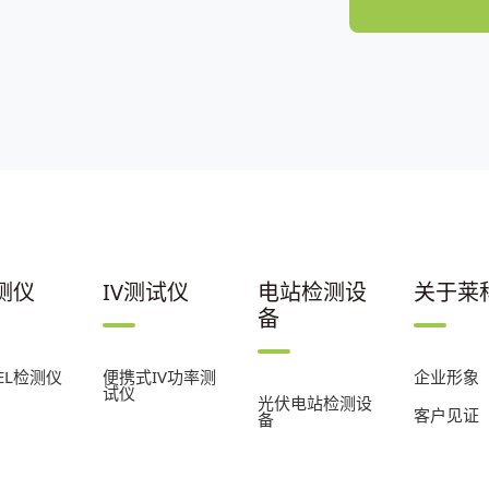
测仪
IV测试仪
电站检测设
关于莱
备
EL检测仪
便携式IV功率测
企业形象
试仪
光伏电站检测设
客户见证
备