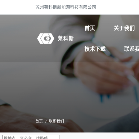
苏州莱科斯新能源科技有限公司
首页
关于我们
技术下载
联系
首页
联系我们