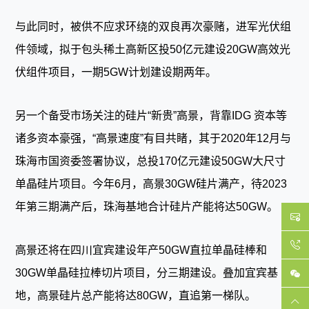
与此同时，被供不应求环绕的双良再次豪赌，进军光伏组
件领域，拟于包头稀土高新区投50亿元建设20GW高效光
伏组件项目，一期5GW计划建设期两年。
另一个备受市场关注的硅片“新贵”高景，背靠IDG 资本等
诸多资本豪强，“高景速度”有目共睹，其于2020年12月与
珠海市国资委签署协议，总投170亿元建设50GW大尺寸
单晶硅片项目。今年6月，高景30GW硅片满产，待2023
年第三期满产后，珠海基地合计硅片产能将达50GW。
高景还将在四川宜宾建设年产50GW直拉单晶硅棒和
30GW单晶硅拉棒切片项目，分三期建设。叠加宜宾基
地，高景硅片总产能将达80GW，直追第一梯队。