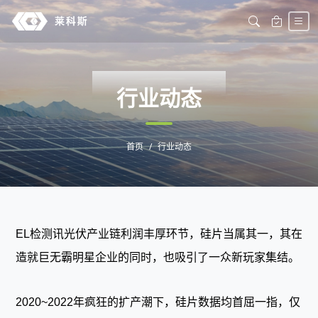
DONGTAI
行业动态
首页
行业动态
EL检测讯光伏产业链利润丰厚环节，硅片当属其一，其在
造就巨无霸明星企业的同时，也吸引了一众新玩家集结。
2020~2022年疯狂的扩产潮下，硅片数据均首屈一指，仅