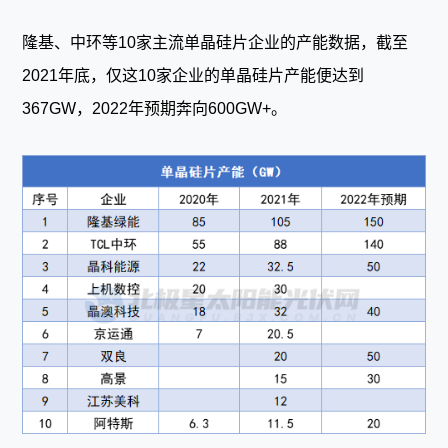
隆基、中环等10家主流单晶硅片企业的产能数据，截至
2021年底，仅这10家企业的单晶硅片产能便达到
367GW，2022年预期奔向600GW+。