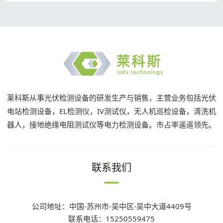
莱科斯从事光伏检测设备的研发生产与销售，主营业务包括光伏
电站检测设备，EL检测仪，IV测试仪，无人机巡检设备，清洗机
器人，接地绝缘电阻测试仪等电力检测设备。市占率遥遥领先。
联系我们
公司地址：中国-苏州市-吴中区-吴中大道4409号
联系电话：15250559475