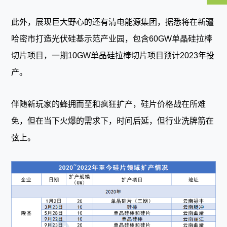
此外，展现巨大野心的还有清电能源集团，据悉将在新疆
哈密市打造光伏硅基示范产业园，包含60GW单晶硅拉棒
切片项目，一期10GW单晶硅拉棒切片项目预计2023年投
产。
伴随新玩家的蜂拥而至和疯狂扩产，硅片价格战在所难
免，但在当下火爆的需求下，时间后延，但行业洗牌箭在
弦上。