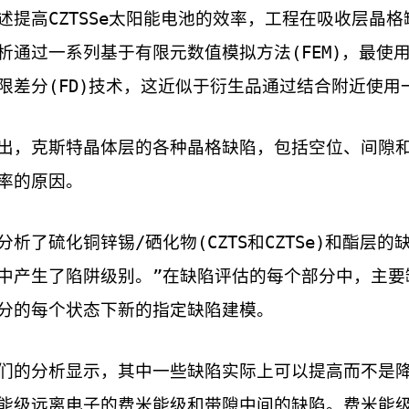
述提高CZTSSe太阳能电池的效率，工程在吸收层晶
析通过一系列基于有限元数值模拟方法(FEM)，最使
限差分(FD)技术，这近似于衍生品通过结合附近使用
出，克斯特晶体层的各种晶格缺陷，包括空位、间隙
率的原因。
分析了硫化铜锌锡/硒化物(CZTS和CZTSe)和酯层
中产生了陷阱级别。”在缺陷评估的每个部分中，主要
分的每个状态下新的指定缺陷建模。
们的分析显示，其中一些缺陷实际上可以提高而不是
能级远离电子的费米能级和带隙中间的缺陷。费米能