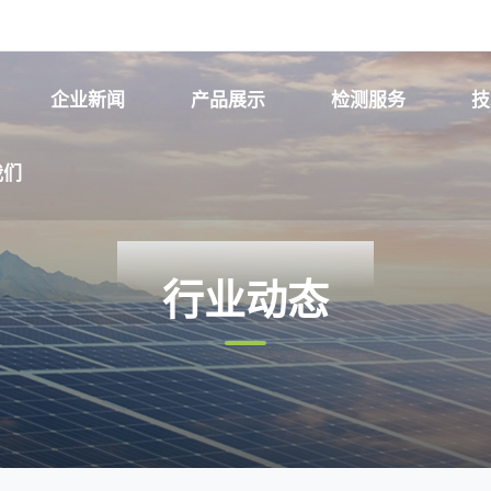
企业新闻
产品展示
检测服务
技
我们
DONGTAI
行业动态