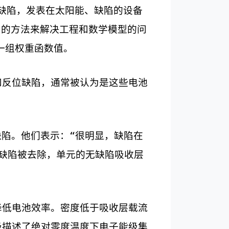
格缺陷，发表在太阳能、缺陷的设备
用的方法来解决工程和数学模型的问
一组权重函数值。
和反位缺陷，通常被认为是这些电池
的缺陷。他们表示：“很明显，缺陷在
缺陷被去除，单元的无缺陷吸收层
降低电池效率。密度低于吸收层载流
级描述了绝对零度温度下电子能级集