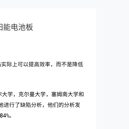
太阳能电池板
陷实际上可以提高效率，而不是降低
。
尔大学，克尔曼大学，塞姆南大学和
电池进行了缺陷分析，他们的分析发
4%。