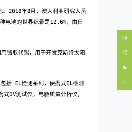
。2018年8月，澳大利亚研究人员
种电池的世界纪录是12.6%，由日
图用锗取代锡，用于开发克斯特太阳
包括 EL检测系列，便携式EL检测
便携式IV测试仪，电能质量分析仪，