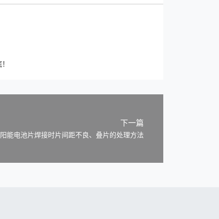
底！
下一篇
太阳能电池片焊接时片间距不良、叠片的处理方法