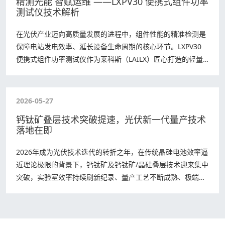
精测光能 智赋运维 ——LXPV30 便携式组件功率
测试仪技术解析
在光伏产业迈向高质量发展的进程中，组件性能的精准检测是
保障电站发电效率、延长设备生命周期的核心环节。LXPV30
便携式组件功率测试仪作为莱科斯（LAILX）匠心打造的轻量
化高精度检测装备，融合计量级…
2026-05-27
钙钛矿叠层技术突破提速，光伏新一代量产技术
落地在即
2026年成为光伏技术迭代的转折之年，在传统晶硅电池效率逼
近理论极限的背景下，钙钛矿及钙钛矿/晶硅叠层技术迎来集中
突破，实验室效率持续刷新纪录、量产工艺不断成熟、极端场
景应用落地提速，有望接替N型电池…