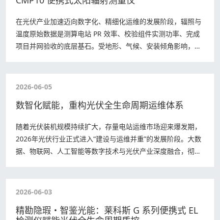
CMP10 便携式太阳辐射测量仪
在光伏产业加速迈向数字化、精细化运维的发展阶段，辐照与
温度原始数据是测算电站 PR 效率、校验组件实测功率、完成
项目并网验收的底层基石。受地形、气候、安装倾角影响，平
面辐照与水平辐照差值持续扰动发电量…
2026-06-05
数智化赋能，重构光伏全生命周期运维体系
随着光伏装机规模持续扩大，存量电站运维市场迎来爆发期，
2026年光伏行业正式进入“建设与运维并重”的发展阶段。大数
据、物联网、人工智能等数字技术与光伏产业深度融合，彻底
颠覆传统人工运维模式，数智化运维…
2026-06-03
精勘隐瑕・智鉴光能：莱科斯 G 系列便携式 EL