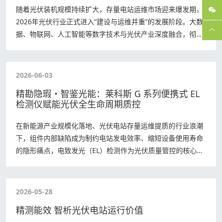
随着光伏装机规模持续扩大，存量电站运维市场迎来爆发期，
2026年光伏行业正式进入“建设与运维并重”的发展阶段。大数
据、物联网、人工智能等数字技术与光伏产业深度融合，彻底
颠覆传统人工运维模式，数智化运维…
2026-06-03
精勘隐瑕・智鉴光能：莱科斯 G 系列便携式 EL
检测仪赋能光伏全生命周期质控
在新能源产业规模化落地、光伏电站存量运维提质的行业浪潮
下，组件内部缺陷成为制约电站发电效率、缩短设备使用寿命
的隐形痛点，电致发光（EL）检测作为光伏质量管控的核心手
段，便携化、智能化、全天候作业已成刚…
2026-05-28
精测能效 智析光伏电站运行价值