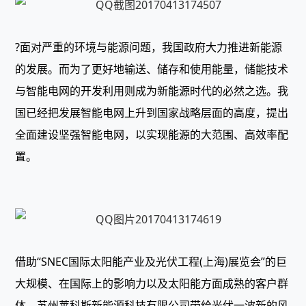
?面对严重的环境与能源问题，我国政府大力推进新能源
的发展。而为了更好地输送、储存和使用能量，储能技术
与智能电网的开发利用则成为新能源时代的必然之选。我
国已经把发展智能电网上升到国家战略层面的高度，提出
全面建设坚强智能电网，以实现能源的大范围、高效率配
置。
借助“SNEC国际太阳能产业及光伏工程(上海)展览会”的巨
大规模、在国际上的影响力以及太阳能方面成熟的客户群
体，苏州莱科斯新能源科技有限公司带给光伏一波新的风