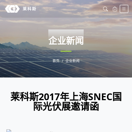
NEWS
企业新闻
首页
企业新闻
莱科斯2017年上海SNEC国
际光伏展邀请函