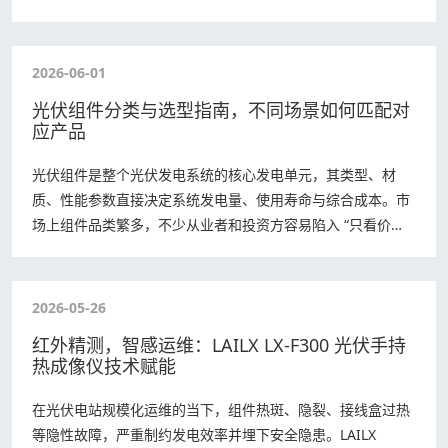
自研的新一代能效监…
2026-06-01
光伏组件分类与选型指南，不同场景如何匹配对
应产品
光伏组件是整个光伏发电系统的核心发电单元，其类型、材
质、性能参数直接决定系统发电量、使用寿命与综合成本。市
场上组件品类繁多，不少从业者和投资方容易陷入 “只看价
格、忽视适配性” 的误区，掌握组件分类逻…
2026-05-26
红外精测，智感运维：LAILX LX‑F300 光伏手持
热成像仪技术赋能
在光伏电站规模化运维的当下，组件热斑、隐裂、接线盒过热
等隐性故障，严重制约发电效率并埋下安全隐患。LAILX