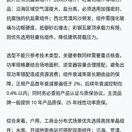
品：沿海区域空气湿度大、盐分高，必须选用加强密封、
抗腐蚀的抗盐雾组件；西北荒漠风沙频发，组件需强化玻
璃与边框硬度，抵御砂石撞击；彩钢瓦屋顶承载力有限，
则优先选用轻量化组件，降低建筑荷载压力。
选型不能只参考技术类型，关键参数同样需要重点核查。
功率规格要结合场地面积、逆变器容量合理搭配，避免出
现功率错配造成资源浪费；组件衰减率是长期收益的保
障，正规产品首年衰减普遍低于 2%，后续年衰减控制在
0.4% 以内；同时务必查验产品认证与质保协议，主流品
牌一般提供 10 年产品质保、25 年线性功率质保。
综合来看，户用、工商业分布式场景优先选择高效单晶组
件；水面、开阔地面电站可搭配双面组件；沿海、荒漠、